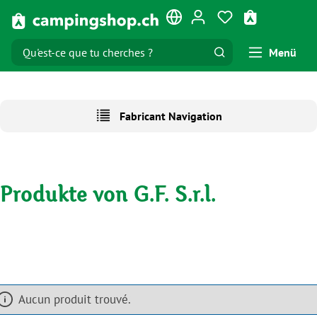
Passer au contenu principal
Vous avez 0 artic
Le panier co
Menü
Fabricant Navigation
Produkte von G.F. S.r.l.
Aucun produit trouvé.