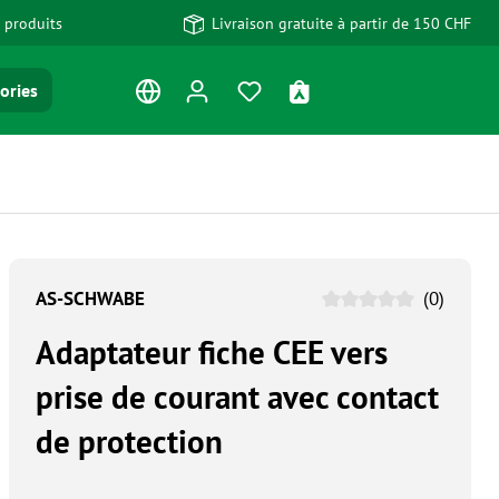
 produits
Livraison gratuite à partir de 150 CHF
Vous avez 0 articles dans votre
Le panier contient 0 art
ories
AS-SCHWABE
(0)
Adaptateur fiche CEE vers
prise de courant avec contact
de protection