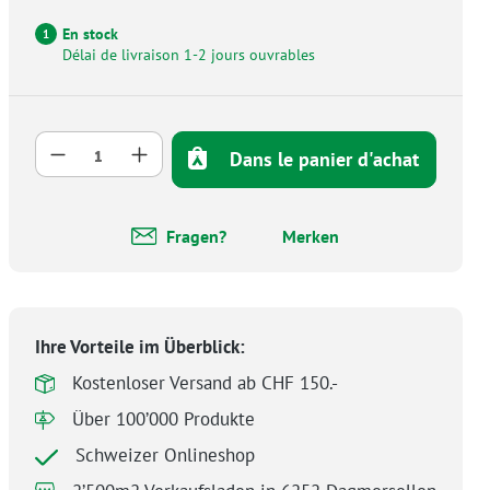
En stock
1
Délai de livraison 1-2 jours ouvrables
Quantité de produit : Entrez la quantité 
Dans le panier d'achat
Fragen?
Merken
Ihre Vorteile im Überblick:
Kostenloser Versand ab CHF 150.-
Über 100’000 Produkte
Schweizer Onlineshop