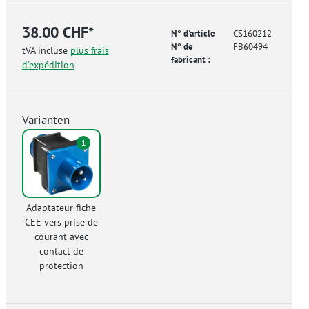
38.00 CHF*
N° d'article
CS160212
N° de
FB60494
tVA incluse
plus frais
fabricant :
d'expédition
Varianten
1
Adaptateur fiche
CEE vers prise de
courant avec
contact de
protection