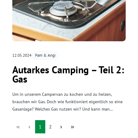
12.05.2024
Pam & Angi
Autarkes Camping – Teil 2:
Gas
Um in unserem Campervan zu kochen und zu heizen,
brauchen wir Gas. Doch wie funktioniert eigentlich so eine
Gasanlage? Welches Gas nutzen wir? Und kann man
Gasflaschen auffüllen oder muss man sie umtauschen? Auf
all diese Fragen gehen wir nachfolgend im Detail ein.
Seite
Seite
1
2