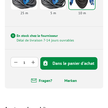
25 m
5 m
10 m
En stock chez le fournisseur
0
Délai de livraison 7-14 jours ouvrables
Quantité de produit : Entrez la quantité so
Dans le panier d'achat
Fragen?
Merken