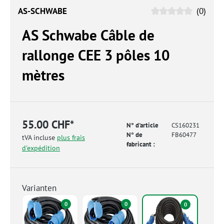
AS-SCHWABE
(0)
AS Schwabe Câble de
rallonge CEE 3 pôles 10
mètres
55.00 CHF*
N° d'article
CS160231
N° de
FB60477
tVA incluse
plus frais
fabricant :
d'expédition
Varianten
0
0
0