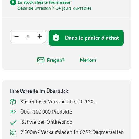
En stock chez le fournisseur
0
Délai de livraison 7-14 jours ouvrables
Quantité de produit : Entrez la quantité 
Dans le panier d'achat
Fragen?
Merken
Ihre Vorteile im Überblick:
Kostenloser Versand ab CHF 150.-
Über 100’000 Produkte
Schweizer Onlineshop
2’500m2 Verkaufsladen in 6252 Dagmersellen