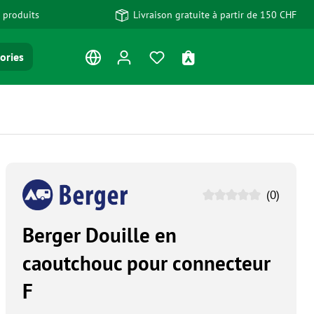
 produits
Livraison gratuite à partir de 150 CHF
Vous avez 0 articles dans votre
Le panier contient 0 art
ories
(0)
Berger Douille en
caoutchouc pour connecteur
F