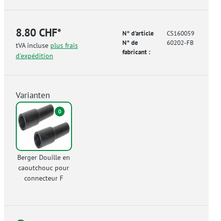
8.80 CHF*
N° d'article
CS160059
N° de
60202-FB
tVA incluse
plus frais
fabricant :
d'expédition
Varianten
0
Berger Douille en
caoutchouc pour
connecteur F