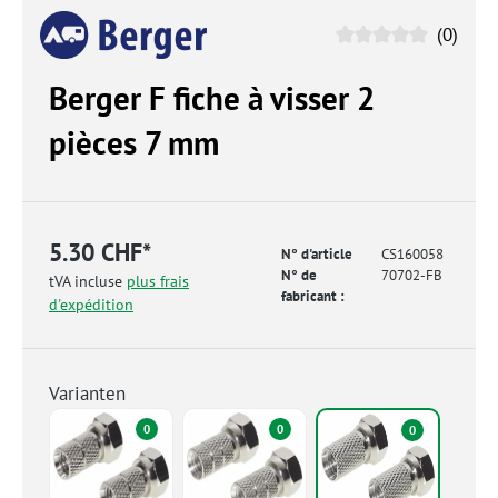
(0)
Berger F fiche à visser 2
pièces 7 mm
5.30 CHF*
N° d'article
CS160058
N° de
70702-FB
tVA incluse
plus frais
fabricant :
d'expédition
Varianten
0
0
0