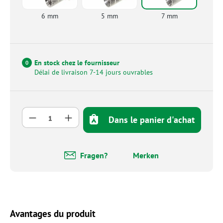
6 mm
5 mm
7 mm
En stock chez le fournisseur
0
Délai de livraison 7-14 jours ouvrables
Quantité de produit : Entrez la quantité so
Dans le panier d'achat
Fragen?
Merken
Avantages du produit