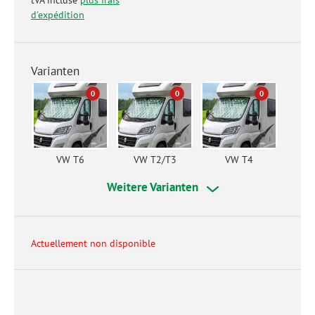
tVA incluse
plus frais
d'expédition
Varianten
0
0
0
VW T6
VW T2/T3
VW T4
Weitere Varianten
Actuellement non disponible