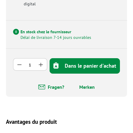
digital
En stock chez le fournisseur
0
Délai de livraison 7-14 jours ouvrables
Quantité de produit : Entrez la quantité so
Dans le panier d'achat
Fragen?
Merken
Avantages du produit