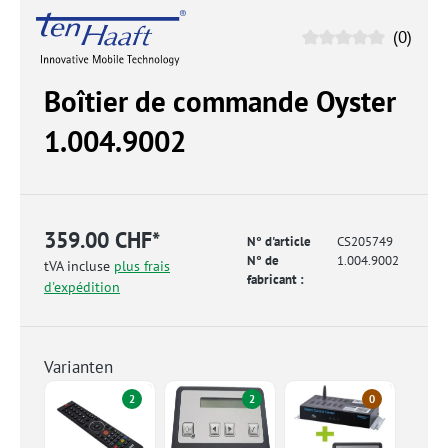
(0)
Boîtier de commande Oyster
1.004.9002
359.00 CHF*
N° d'article
CS205749
N° de
1.004.9002
tVA incluse
plus frais
fabricant :
d'expédition
Varianten
2
2
0