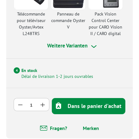
Télécommande
Panneau de
Pack Vision
pour téléviseur
commande Oyster
Control Center
Oyster/Avtex
V
pour CARO Vision
L248TRS
II / CARO digital
Weitere Varianten
En stock
4
Délai de livraison 1-2 jours ouvrables
Quantité de produit : Entrez la quantité so
Dans le panier d'achat
Fragen?
Merken