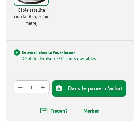
Câble satellite
coaxial Berger (au
mètre)
En stock chez le fournisseur
0
Délai de livraison 7-14 jours ouvrables
Quantité de produit : Entrez la quantité so
Dans le panier d'achat
Fragen?
Merken