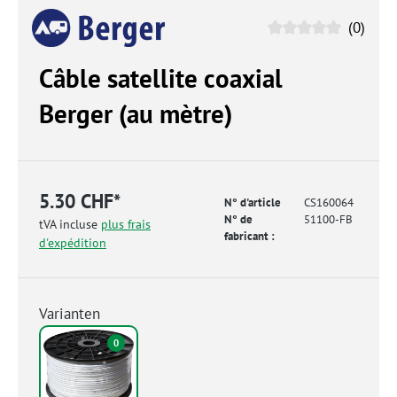
(0)
Câble satellite coaxial
Berger (au mètre)
5.30 CHF*
N° d'article
CS160064
N° de
51100-FB
tVA incluse
plus frais
fabricant :
d'expédition
Varianten
0