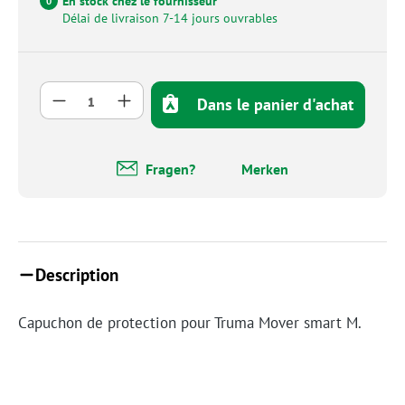
En stock chez le fournisseur
0
Délai de livraison 7-14 jours ouvrables
Quantité de produit : Entrez la quantité so
Dans le panier d'achat
Fragen?
Merken
Description
Capuchon de protection pour Truma Mover smart M.