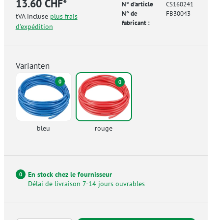
13.60 CHF*
N° d'article
CS160241
N° de
FB30043
tVA incluse
plus frais
fabricant :
d'expédition
Varianten
0
0
bleu
rouge
En stock chez le fournisseur
0
Délai de livraison 7-14 jours ouvrables