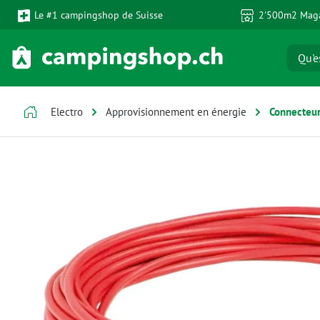
Le #1 campingshop de Suisse
2'500m2 Maga
ser au contenu principal
Passer à la recherche
Passer à la navigation principale
Electro
Approvisionnement en énergie
Connecteurs
Ignorer la galerie d'images