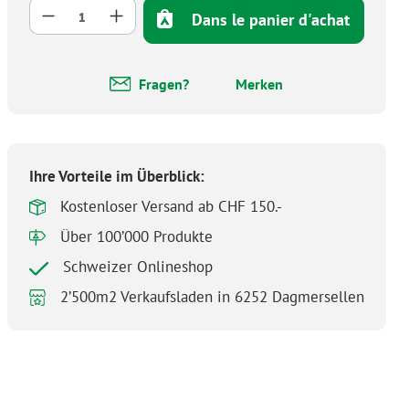
Quantité de produit : Entrez la quantité 
Dans le panier d'achat
Fragen?
Merken
Ihre Vorteile im Überblick:
Kostenloser Versand ab CHF 150.-
Über 100’000 Produkte
Schweizer Onlineshop
2’500m2 Verkaufsladen in 6252 Dagmersellen