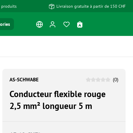
 produits
Livraison gratuite à partir de 150 CHF
Vous avez 0 articles dans votre
Le panier contient 0 art
ories
AS-SCHWABE
(0)
Conducteur flexible rouge
2,5 mm² longueur 5 m