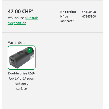
42.00 CHF*
N° d'article
CS160350
N° de
67343500
tVA incluse
plus frais
fabricant :
d'expédition
Varianten
0
Double prise USB-
C/A EV 3,6A pour
montage en
surface