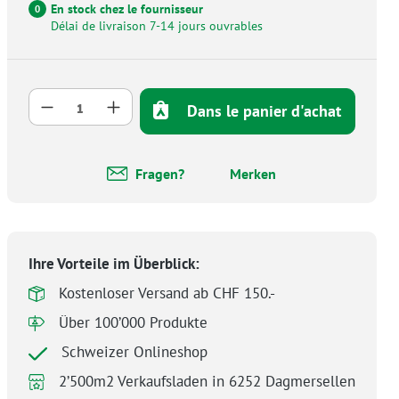
En stock chez le fournisseur
0
Délai de livraison 7-14 jours ouvrables
Quantité de produit : Entrez la quantité 
Dans le panier d'achat
Fragen?
Merken
Ihre Vorteile im Überblick:
Kostenloser Versand ab CHF 150.-
Über 100’000 Produkte
Schweizer Onlineshop
2’500m2 Verkaufsladen in 6252 Dagmersellen