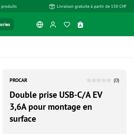
 produits
Livraison gratuite à partir de 150 CHF
Vous avez 0 articles dans votre
Le panier contient 0 art
ories
PROCAR
(0)
Double prise USB-C/A EV
3,6A pour montage en
surface