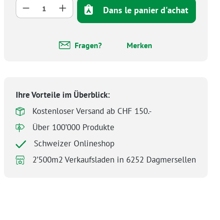
Quantité de produit : Entrez la quantité 
Dans le panier d'achat
Fragen?
Merken
Ihre Vorteile im Überblick:
Kostenloser Versand ab CHF 150.-
Über 100’000 Produkte
Schweizer Onlineshop
2’500m2 Verkaufsladen in 6252 Dagmersellen