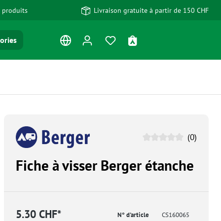
 produits
Livraison gratuite à partir de 150 CHF
Vous avez 0 articles dans votre
Le panier contient 0 art
ories
(0)
Fiche à visser Berger étanche
5.30 CHF*
N° d'article
CS160065