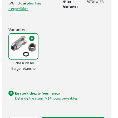
N° de
70701W-FB
tVA incluse
plus frais
fabricant :
d'expédition
Varianten
0
Fiche à visser
Berger étanche
En stock chez le fournisseur
0
Délai de livraison 7-14 jours ouvrables