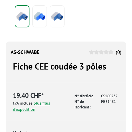
AS-SCHWABE
(0)
Fiche CEE coudée 3 pôles
19.40 CHF*
N° d'article
CS160237
N° de
FB61481
tVA incluse
plus frais
fabricant :
d'expédition