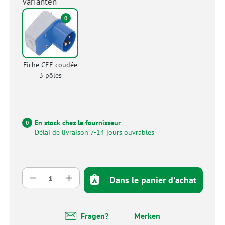
Varianten
0
Fiche CEE coudée
3 pôles
En stock chez le fournisseur
0
Délai de livraison 7-14 jours ouvrables
Quantité de produit : Entrez la quantité so
Dans le panier d'achat
Fragen?
Merken