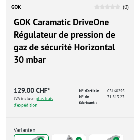
GOK
(0)
GOK Caramatic DriveOne
Régulateur de pression de
gaz de sécurité Horizontal
30 mbar
129.00 CHF*
N° d'article
CS160295
N° de
71 813 23
tVA incluse
plus frais
fabricant :
d'expédition
Varianten
0
0