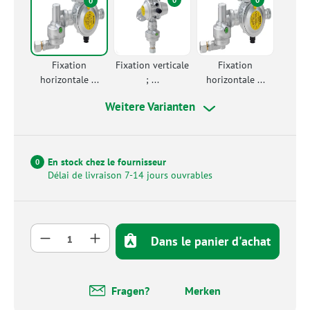
0
Fixation
Fixation verticale
Fixation
horizontale ...
; ...
horizontale ...
Weitere Varianten
En stock chez le fournisseur
0
Délai de livraison 7-14 jours ouvrables
Quantité de produit : Entrez la quantité so
Dans le panier d'achat
Fragen?
Merken