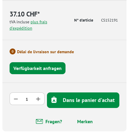
37.10 CHF*
N° d'article
CS152191
tVA incluse
plus frais
d'expédition
Délai de livraison sur demande
0
Verfügbarkeit anfragen
Quantité de produit : Entrez la quantité 
Dans le panier d'achat
Fragen?
Merken