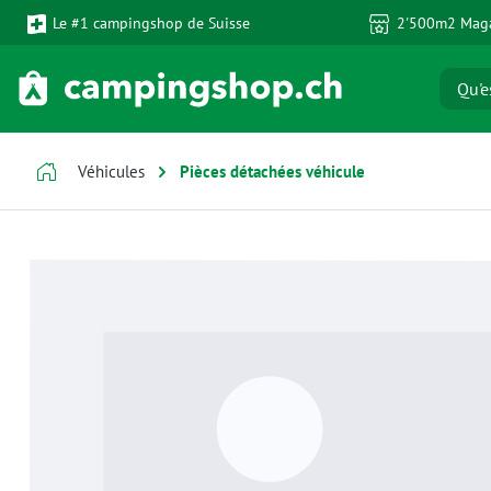
Le #1 campingshop de Suisse
2'500m2 Maga
ser au contenu principal
Passer à la recherche
Passer à la navigation principale
Véhicules
Pièces détachées véhicule
Ignorer la galerie d'images