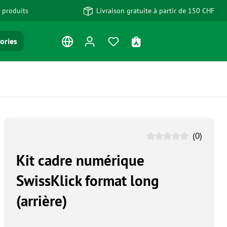
 produits
Livraison gratuite à partir de 150 CHF
Vous avez 0 articles dans votre
Le panier contient 0 art
ories
(0)
Kit cadre numérique
SwissKlick format long
(arrière)