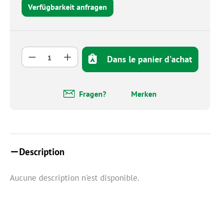
Verfügbarkeit anfragen
Quantité de produit : Entrez la quantité so
Dans le panier d'achat
Fragen?
Merken
Description
Aucune description n'est disponible.