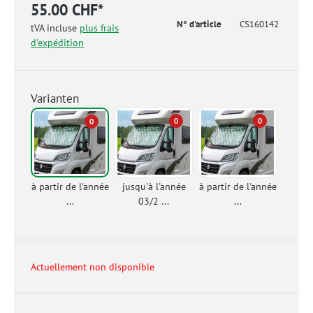
55.00 CHF*
N° d'article
CS160142
tVA incluse
plus frais
d'expédition
Varianten
0
0
0
à partir de l'année
jusqu'à l'année
à partir de l'année
...
03/2 ...
...
Actuellement non disponible