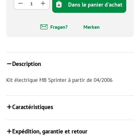
Quantité de produit : Entrez la quantité so
Dans le panier d'achat
Fragen?
Merken
Description
Kit électrique MB Sprinter à partir de 04/2006
Caractéristiques
Expédition, garantie et retour