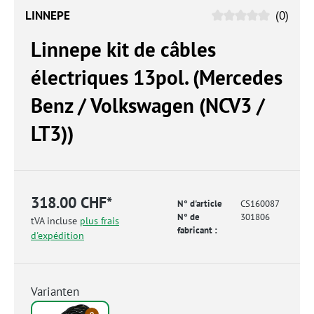
LINNEPE
(0)
Linnepe kit de câbles
électriques 13pol. (Mercedes
Benz / Volkswagen (NCV3 /
LT3))
318.00 CHF*
N° d'article
CS160087
N° de
301806
tVA incluse
plus frais
fabricant :
d'expédition
Varianten