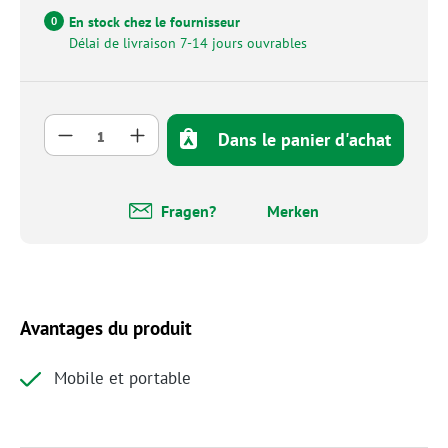
En stock chez le fournisseur
0
Délai de livraison 7-14 jours ouvrables
Quantité de produit : Entrez la quantité so
Dans le panier d'achat
Fragen?
Merken
Avantages du produit
Mobile et portable