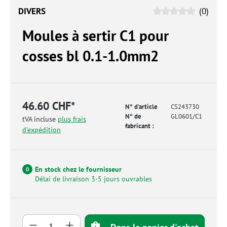
DIVERS
(0)
Moules à sertir C1 pour
cosses bl 0.1-1.0mm2
46.60 CHF*
N° d'article
CS243730
N° de
GL0601/C1
tVA incluse
plus frais
fabricant :
d'expédition
En stock chez le fournisseur
0
Délai de livraison 3-5 jours ouvrables
Quantité de produit : Entrez la quantité so