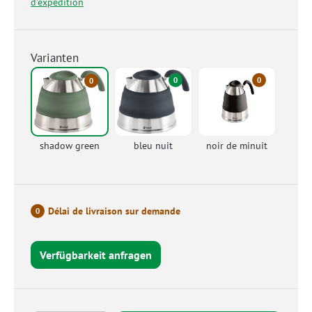
d'expédition
Varianten
0
0
0
shadow green
bleu nuit
noir de minuit
Délai de livraison sur demande
0
Verfügbarkeit anfragen