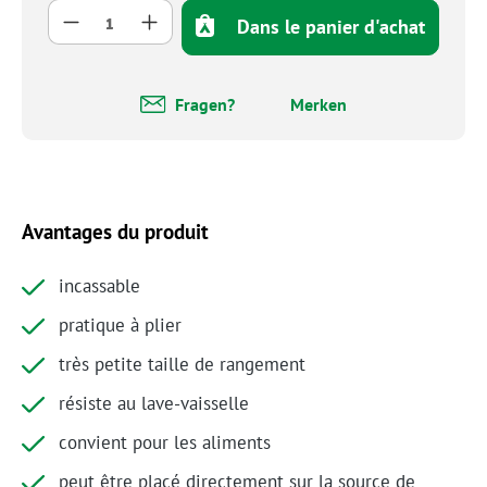
Quantité de produit : Entrez la quantité so
Dans le panier d'achat
Fragen?
Merken
Avantages du produit
incassable
pratique à plier
très petite taille de rangement
résiste au lave-vaisselle
convient pour les aliments
peut être placé directement sur la source de