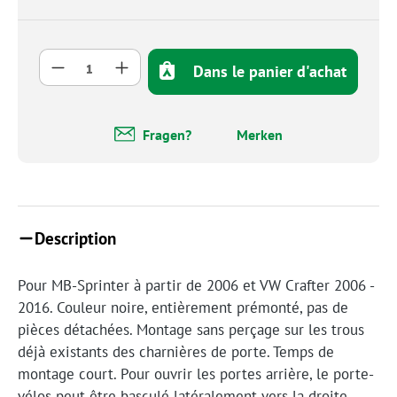
Quantité de produit : Entrez la quantité so
Dans le panier d'achat
Fragen?
Merken
Description
Pour MB-Sprinter à partir de 2006 et VW Crafter 2006 -
2016. Couleur noire, entièrement prémonté, pas de
pièces détachées. Montage sans perçage sur les trous
déjà existants des charnières de porte. Temps de
montage court. Pour ouvrir les portes arrière, le porte-
vélos peut être basculé latéralement vers la droite