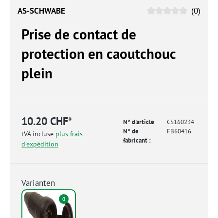
AS-SCHWABE
(0)
Prise de contact de
protection en caoutchouc
plein
10.20 CHF*
N° d'article
CS160234
N° de
FB60416
tVA incluse
plus frais
fabricant :
d'expédition
Varianten
0