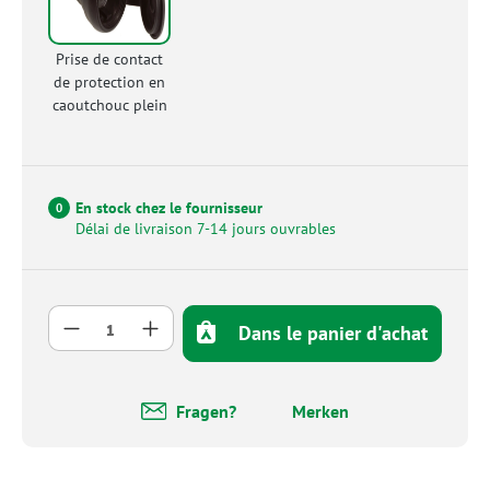
Prise de contact
de protection en
caoutchouc plein
En stock chez le fournisseur
0
Délai de livraison 7-14 jours ouvrables
Quantité de produit : Entrez la quantité so
Dans le panier d'achat
Fragen?
Merken