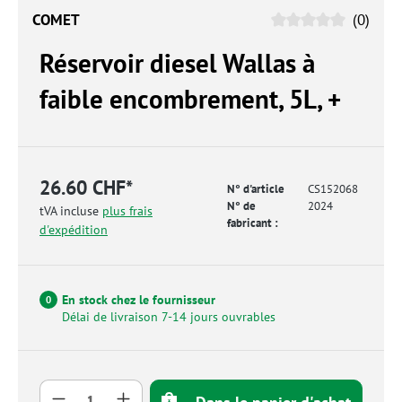
COMET
(0)
Réservoir diesel Wallas à
faible encombrement, 5L, +
26.60 CHF*
N° d'article
CS152068
N° de
2024
tVA incluse
plus frais
fabricant :
d'expédition
En stock chez le fournisseur
0
Délai de livraison 7-14 jours ouvrables
Quantité de produit : Entrez la quantité so