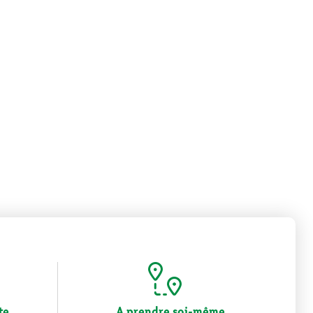
te
A prendre soi-même