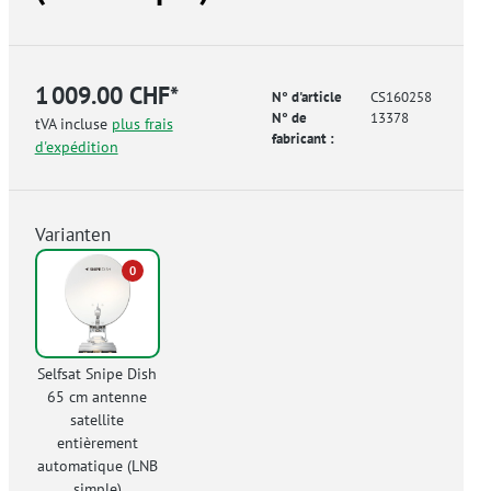
1 009.00 CHF*
N° d'article
CS160258
N° de
13378
tVA incluse
plus frais
fabricant :
d'expédition
Varianten
0
Selfsat Snipe Dish
65 cm antenne
satellite
entièrement
automatique (LNB
simple)