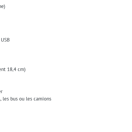
he)
r USB
ent 18,4 cm)
er
s, les bus ou les camions