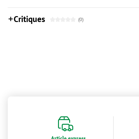
Critiques
(0)
Article express