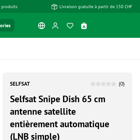
 produits
Livraison gratuite à partir de 150 CHF
Vous avez 0 articles dans votre
Le panier contient 0 art
ories
SELFSAT
(0)
Selfsat Snipe Dish 65 cm
antenne satellite
entièrement automatique
(LNB simple)