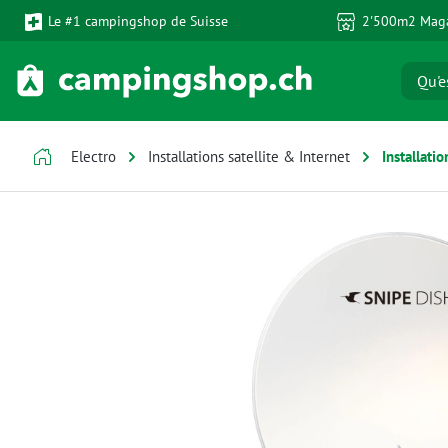
Le #1 campingshop de Suisse
2'500m2 Maga
ser au contenu principal
Passer à la recherche
Passer à la navigation principale
Electro
Installations satellite & Internet
Installati
Ignorer la galerie d'images