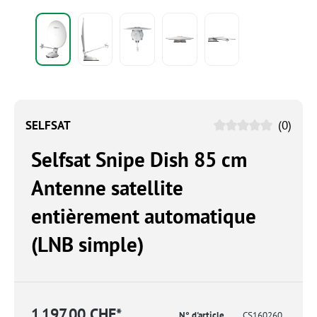
SELFSAT
(0)
Selfsat Snipe Dish 85 cm
Antenne satellite
entièrement automatique
(LNB simple)
1 197.00 CHF*
N° d'article
CS160260