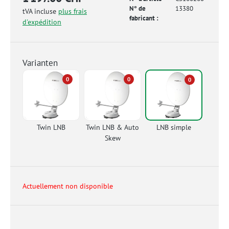
N° de
13380
tVA incluse
plus frais
fabricant :
d'expédition
Varianten
0
0
0
Twin LNB
Twin LNB & Auto
LNB simple
Skew
Actuellement non disponible