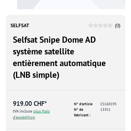
SELFSAT
(0)
Selfsat Snipe Dome AD
système satellite
entièrement automatique
(LNB simple)
919.00 CHF*
N° d'article
CS160195
N° de
13351
tVA incluse
plus frais
fabricant :
d'expédition