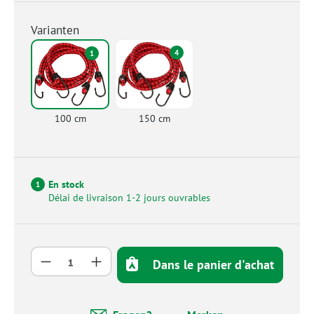
Varianten
4
1
100 cm
150 cm
En stock
1
Délai de livraison 1-2 jours ouvrables
Quantité de produit : Entrez la quantité so
Dans le panier d'achat