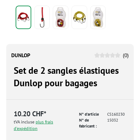
DUNLOP
(0)
Set de 2 sangles élastiques
Dunlop pour bagages
10.20 CHF*
N° d'article
CS160230
N° de
15032
tVA incluse
plus frais
fabricant :
d'expédition