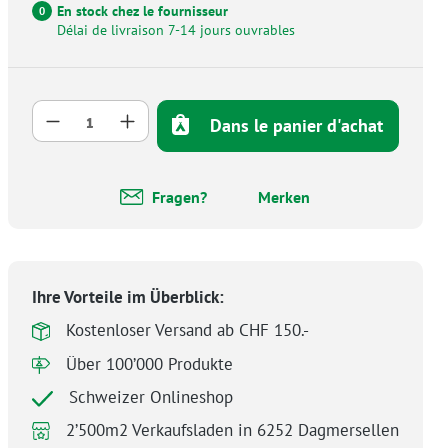
En stock chez le fournisseur
0
Délai de livraison 7-14 jours ouvrables
Quantité de produit : Entrez la quantité 
Dans le panier d'achat
Fragen?
Merken
Ihre Vorteile im Überblick:
Kostenloser Versand ab CHF 150.-
Über 100’000 Produkte
Schweizer Onlineshop
2’500m2 Verkaufsladen in 6252 Dagmersellen