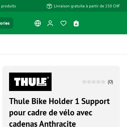
 produits
Livraison gratuite à partir de 150 CHF
Vous avez 0 articles dans votre
Le panier contient 0 art
ories
(0)
Thule Bike Holder 1 Support
pour cadre de vélo avec
cadenas Anthracite