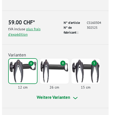
59.00 CHF*
N° d'article
CS160304
N° de
302525
tVA incluse
plus frais
fabricant :
d'expédition
Varianten
0
1
0
12 cm
26 cm
15 cm
Weitere Varianten