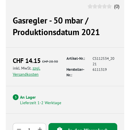
(0)
Gasregler - 50 mbar /
Produktionsdatum 2021
Artikel-Nr.:
CS112534_20
CHF 14.15
CHF 28.30
21
inkl. MwSt.
zzgl.
Hersteller-
6111319
Versandkosten
Nr.:
An Lager
3
Lieferzeit 1-2 Werktage
Produkt Anzahl: Gib den gewünschten Wert 