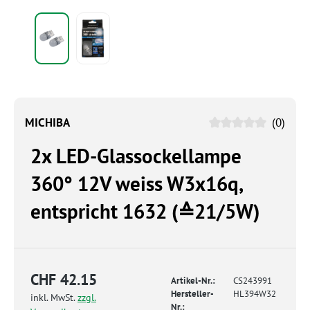
MICHIBA
(0)
2x LED-Glassockellampe
360° 12V weiss W3x16q,
entspricht 1632 (≙21/5W)
CHF 42.15
Artikel-Nr.:
CS243991
Hersteller-
HL394W32
inkl. MwSt.
zzgl.
Nr.: