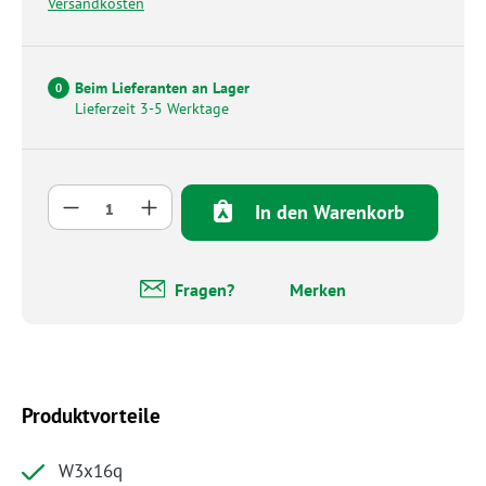
Versandkosten
Beim Lieferanten an Lager
0
Lieferzeit 3-5 Werktage
Produkt Anzahl: Gib den gewünschten Wert 
In den Warenkorb
Fragen?
Merken
Produktvorteile
W3x16q