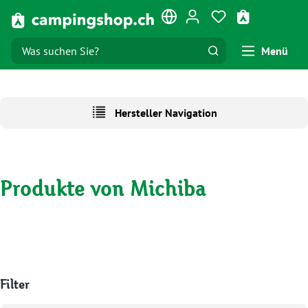
Zum Hauptinhalt springen
Du hast 0 Produk
Warenkorb e
Menü
Hersteller Navigation
Produkte von Michiba
Filter