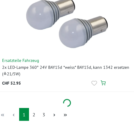
Ersatzteile Fahrzeug
2x LED-Lampe 360° 24V BAY15d *weiss* BAY15d, kann 1342 ersetzen
(≙21/5W)
CHF 52.95
Loading...
Seite
Seite
Seite
1
2
3