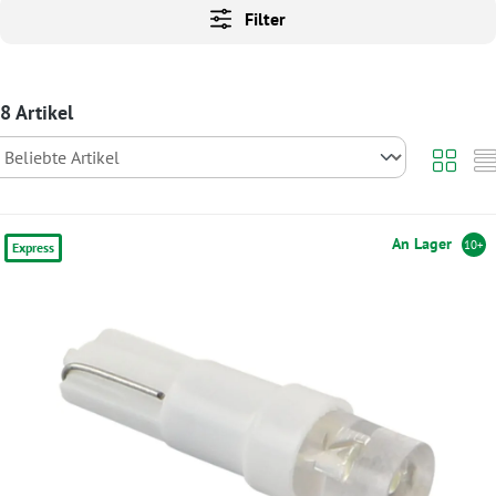
Filter
8 Artikel
An Lager
10+
Express