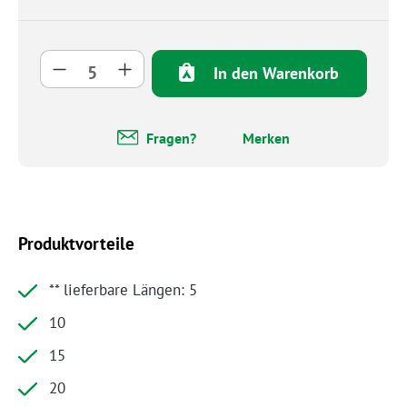
Produkt Anzahl: Gib den gewünschten Wert 
In den Warenkorb
Fragen?
Merken
Produktvorteile
** lieferbare Längen: 5
10
15
20