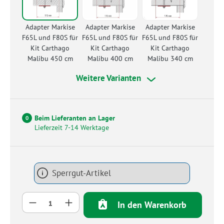
Adapter Markise
Adapter Markise
Adapter Markise
F65L und F80S für
F65L und F80S für
F65L und F80S für
Kit Carthago
Kit Carthago
Kit Carthago
Malibu 450 cm
Malibu 400 cm
Malibu 340 cm
Weitere Varianten
Beim Lieferanten an Lager
0
Lieferzeit 7-14 Werktage
Sperrgut-Artikel
Produkt Anzahl: Gib den gewünschten Wert 
In den Warenkorb