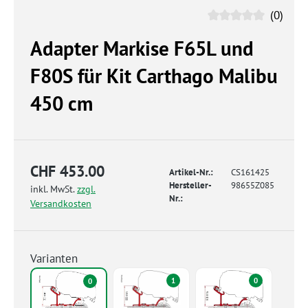
(0)
Adapter Markise F65L und
F80S für Kit Carthago Malibu
450 cm
CHF 453.00
Artikel-Nr.:
CS161425
Hersteller-
98655Z085
inkl. MwSt.
zzgl.
Nr.:
Versandkosten
Varianten
1
0
0