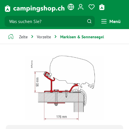
Zum Hauptinhalt springen
Du hast 0 Produk
Warenkorb e
Menü
Zelte
Vorzelte
Markisen & Sonnensegel
Bildergalerie überspringen