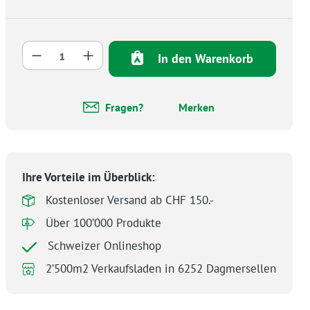
Produkt Anzahl: Gib den gewünschten Wer
In den Warenkorb
Fragen?
Merken
Ihre Vorteile im Überblick:
Kostenloser Versand ab CHF 150.-
Über 100’000 Produkte
Schweizer Onlineshop
2’500m2 Verkaufsladen in 6252 Dagmersellen