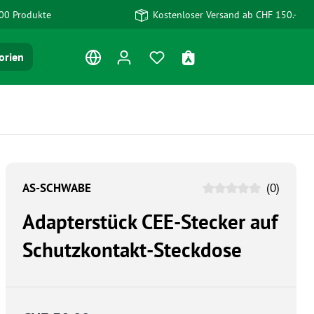
00 Produkte
Kostenloser Versand ab CHF 150.-
Du hast 0 Produkte auf dem Me
Warenkorb enthält 0 Po
orien
AS-SCHWABE
(0)
Adapterstück CEE-Stecker auf
Schutzkontakt-Steckdose