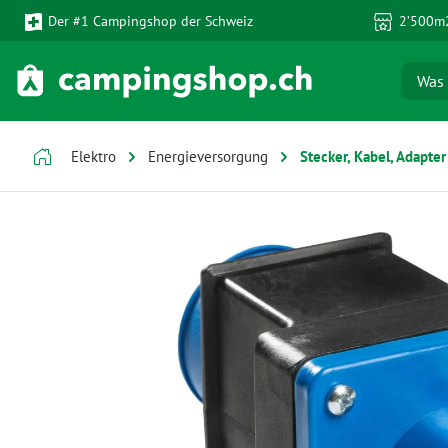
Der #1 Campingshop der Schweiz
2’500m2
 Hauptinhalt springen
Zur Suche springen
Zur Hauptnavigation springen
Elektro
Energieversorgung
Stecker, Kabel, Adapter
Bildergalerie überspringen