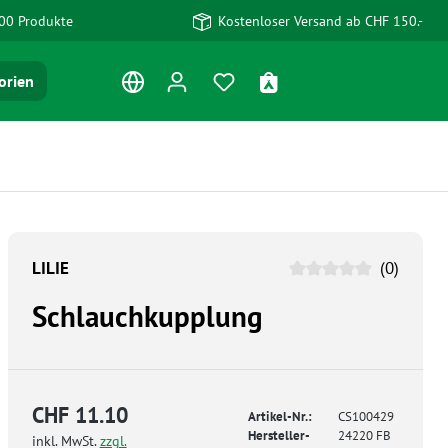
00 Produkte
Kostenloser Versand ab CHF 150.-
Du hast 0 Produkte auf dem Me
Warenkorb enthält 0 Po
orien
LILIE
(0)
Schlauchkupplung
CHF 11.10
Artikel-Nr.:
CS100429
Hersteller-
24220 FB
inkl. MwSt.
zzgl.