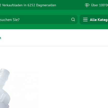
 Verkaufsladen in 6252 Dagmersellen
Über 100’0
Alle Kateg
n