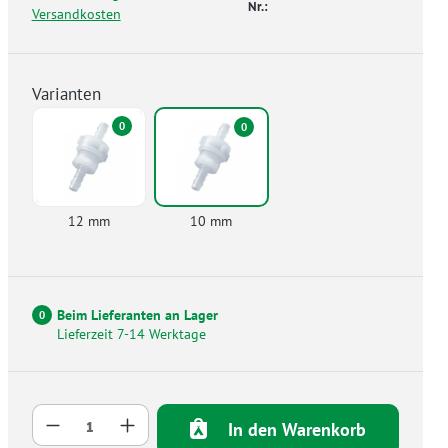
Nr.:
Versandkosten
Varianten
0
0
12 mm
10 mm
Beim Lieferanten an Lager
0
Lieferzeit 7-14 Werktage
Produkt Anzahl: Gib den gewünschten Wer
In den Warenkorb