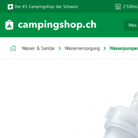
Der #1 Campingshop der Schweiz
2’500m2
 Hauptinhalt springen
Zur Suche springen
Zur Hauptnavigation springen
Wasser & Sanitär
Wasserversorgung
Wasserpumpe
Bildergalerie überspringen