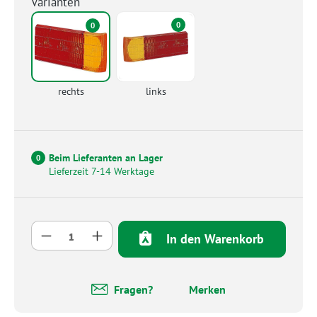
Varianten
0
0
rechts
links
Beim Lieferanten an Lager
0
Lieferzeit 7-14 Werktage
Produkt Anzahl: Gib den gewünschten Wert 
In den Warenkorb
Fragen?
Merken