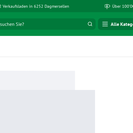
 Verkaufsladen in 6252 Dagmersellen
Über 100’0
Alle Kateg