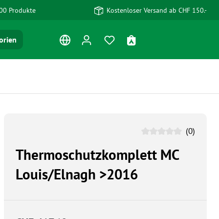
00 Produkte
Kostenloser Versand ab CHF 150.-
Du hast 0 Produkte auf dem Me
Warenkorb enthält 0 Po
orien
(0)
Thermoschutzkomplett MC
Louis/Elnagh >2016