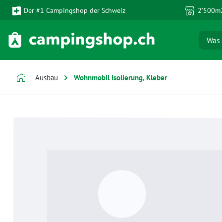
Der #1 Campingshop der Schweiz
2’500m2
 Hauptinhalt springen
Zur Suche springen
Zur Hauptnavigation springen
Ausbau
Wohnmobil Isolierung, Kleber
Bildergalerie überspringen