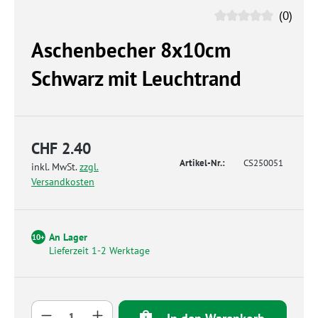
(0)
Aschenbecher 8x10cm
Schwarz mit Leuchtrand
CHF 2.40
Artikel-Nr.:
CS250051
inkl. MwSt.
zzgl.
Versandkosten
An Lager
10+
Lieferzeit 1-2 Werktage
Produkt Anzahl: Gib den gewünschten Wert 