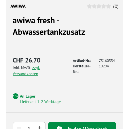
AWIWA
(0)
awiwa fresh -
Abwassertankzusatz
CHF 26.70
Artikel-Nr.:
CS160334
Hersteller-
10294
inkl. MwSt.
zzgl.
Nr.:
Versandkosten
An Lager
10+
Lieferzeit 1-2 Werktage
Produkt Anzahl: Gib den gewünschten Wert 