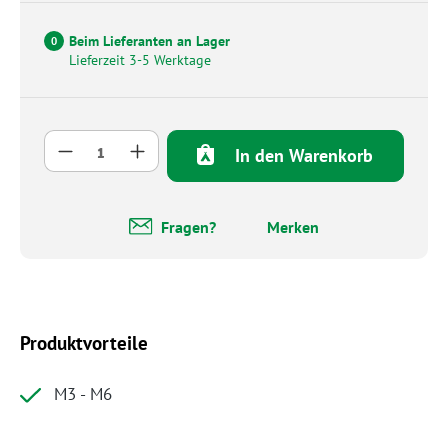
Beim Lieferanten an Lager
0
Lieferzeit 3-5 Werktage
Produkt Anzahl: Gib den gewünschten Wert 
In den Warenkorb
Fragen?
Merken
Produktvorteile
M3 - M6