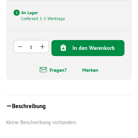
An Lager
1
Lieferzeit 1-2 Werktage
Produkt Anzahl: Gib den gewünschten Wert 
In den Warenkorb
Fragen?
Merken
Beschreibung
Keine Beschreibung vorhanden.