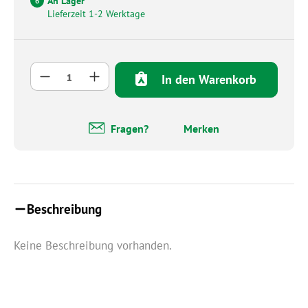
An Lager
6
Lieferzeit 1-2 Werktage
Produkt Anzahl: Gib den gewünschten Wert 
In den Warenkorb
Fragen?
Merken
Beschreibung
Keine Beschreibung vorhanden.