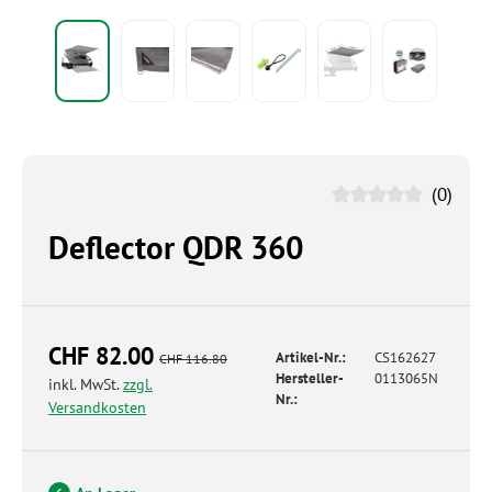
(0)
Deflector QDR 360
CHF 82.00
Artikel-Nr.:
CS162627
CHF 116.80
Hersteller-
0113065N
inkl. MwSt.
zzgl.
Nr.:
Versandkosten