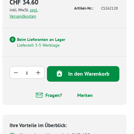
CHF 34.60
Artikel-Nr.:
CS262128
inkl. MwSt.
zzgl.
Versandkosten
Beim Lieferanten an Lager
0
Lieferzeit 3-5 Werktage
Produkt Anzahl: Gib den gewünschten Wer
In den Warenkorb
Fragen?
Merken
Ihre Vorteile im Überblick: