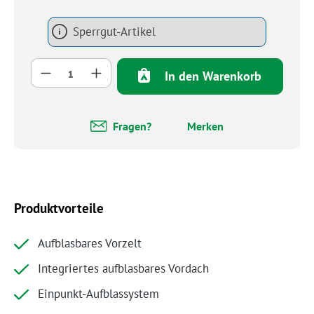
Sperrgut-Artikel
Produkt Anzahl: Gib den gewünschten Wert 
In den Warenkorb
Fragen?
Merken
Produktvorteile
Aufblasbares Vorzelt
Integriertes aufblasbares Vordach
Einpunkt-Aufblassystem