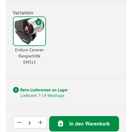
Varianten
0
Enduro Caravan
Rangierhilfe
EM315
Beim Lieferanten an Lager
0
Lieferzeit 7-14 Werktage
Produkt Anzahl: Gib den gewünschten Wert 
In den Warenkorb