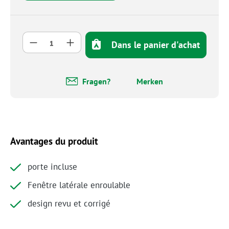
Quantité de produit : Entrez la quantité so
Dans le panier d'achat
Fragen?
Merken
Avantages du produit
porte incluse
Fenêtre latérale enroulable
design revu et corrigé