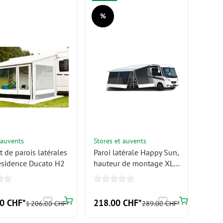
%
Réduction
 auvents
Stores et auvents
t de parois latérales
Paroi latérale Happy Sun,
esidence Ducato H2
hauteur de montage XL
(260-280 cm)
00 CHF*
218.00 CHF*
1 206.00 CHF*
289.00 CHF*