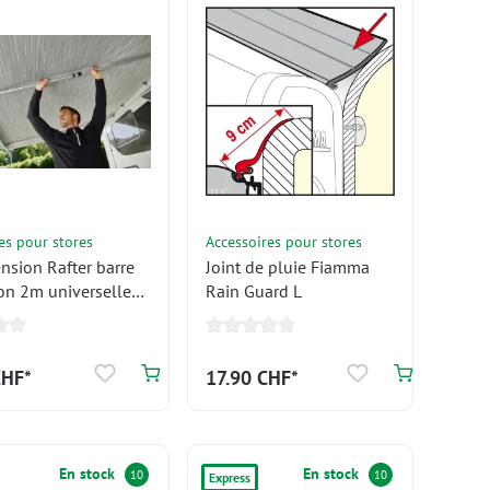
es pour stores
Accessoires pour stores
nsion Rafter barre
Joint de pluie Fiamma
on 2m universelle
Rain Guard L
CHF*
17.90 CHF*
En stock
En stock
10
10
Express