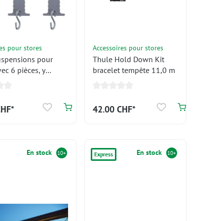
es pour stores
Accessoires pour stores
uspensions pour
Thule Hold Down Kit
vec 6 pièces, y
bracelet tempête 11,0 m
les crochets en S et
ètre de 5+7mm
CHF*
42.00 CHF*
En stock
En stock
10+
10+
Express