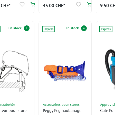
 CHF*
45.00 CHF*
9.50 C
En stock
En stock
7
6
Express
Express
enzubehör
Accessoires pour stores
Approvis
teur pour store
Peggy Peg haubanage
Gale Po