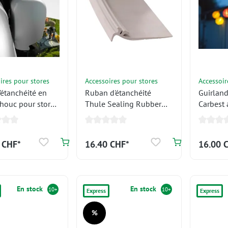
ires pour stores
Accessoires pour stores
Accessoir
'étanchéité en
Ruban d'étanchéité
Guirland
houc pour store
Thule Sealing Rubber
Carbest
or 4900, au
Large 1m
colorées
linéaire
batterie 
 CHF*
16.40 CHF*
16.00 
En stock
En stock
10+
10+
Express
Express
%
Réduction