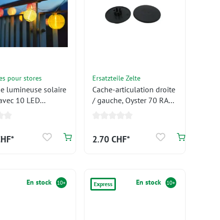
es pour stores
Ersatzteile Zelte
e lumineuse solaire
Cache-articulation droite
 avec 10 LED
/ gauche, Oyster 70 RAL
, module solaire et
7016 gris anthracite
inclus
CHF*
2.70 CHF*
En stock
En stock
10+
10+
Express