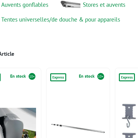
Auvents gonflables
Stores et auvents
Tentes universelles/de douche & pour appareils
rticle
En stock
En stock
10+
10+
Express
Express