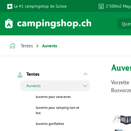
Le #1 campingshop de Suisse
2'500m2 Maga
ser au contenu principal
Passer à la recherche
Passer à la navigation principale
Tentes
Auvents
Auve
Tentes
Vorzelte
Auvents
Busvorze
Auvents pour caravanes
Auvents pour camping-cars et
bus
Auvents gonflables